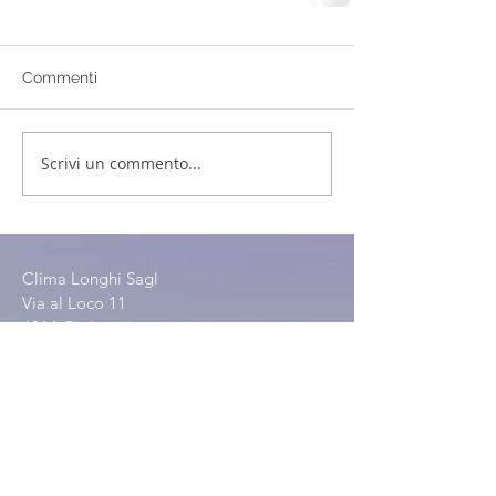
Commenti
Scrivi un commento...
Clima Longhi Sagl
Via al Loco 11
6814 Cadempino
0041 91 966 69 67
0041 76 375 67 69
info@climalonghi.ch
ORARIO AZIENDALE
Lunedì al Venerdì: 07:30–12:00 / 13:00–17:30