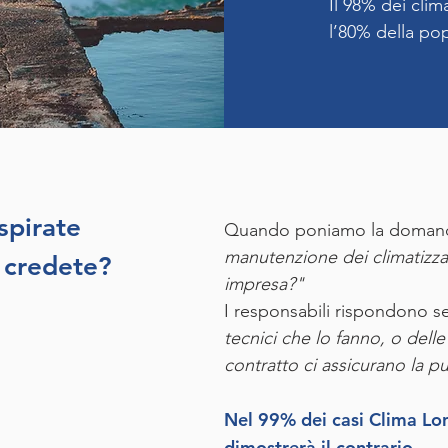
Il 98% dei clima
l’80% della pop
espirate
Quando poniamo la domand
manutenzione dei climatizzat
 credete?
impresa?"
I responsabili rispondono 
tecnici che lo fanno, o dell
contratto ci assicurano la p
Nel 99% dei casi Clima Lo
dimostrerà il contrario.