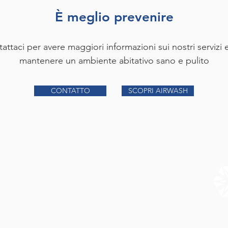
È meglio prevenire
attaci per avere maggiori informazioni sui nostri servizi 
mantenere un ambiente abitativo sano e pulito
CONTATTO
SCOPRI AIRWASH
ORARIO AZIENDALE
Lunedì al Venerdì: 07:30–12:00 / 13:00–17:30
ORARIO UFFICIO AMMINISTRATIVO
Lunedì al Venerdì: 09:00–12:00 / 13:00–15:00
Mercoledì: CHIUSO