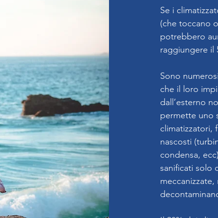
Se i climatizza
(che toccano o
potrebbero aum
raggiungere il
Sono numerosis
che il loro impi
dall’esterno n
permette uno 
climatizzatori,
nascosti (turbi
condensa, ecc)
sanificati solo
meccanizzate,
decontaminando