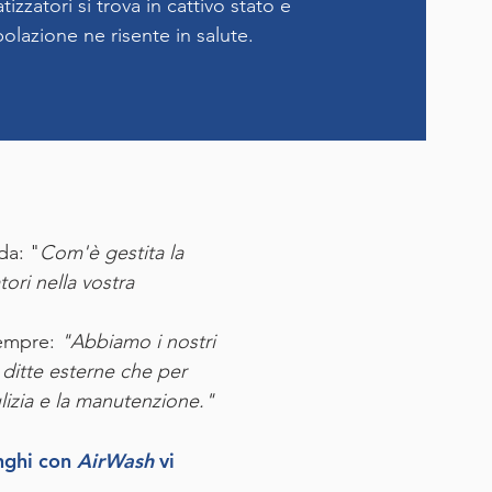
tizzatori si trova in cattivo stato e
olazione ne risente in salute.
a: "
Com'è gestita la
ori nella vostra
sempre:
"Abbiamo i nostri
e ditte esterne che per
ulizia e la manutenzione."
nghi con
AirWash
vi